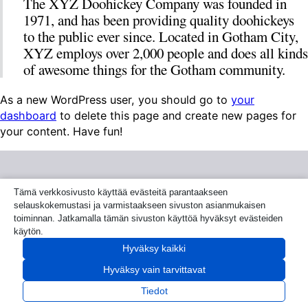
The XYZ Doohickey Company was founded in
1971, and has been providing quality doohickeys
to the public ever since. Located in Gotham City,
XYZ employs over 2,000 people and does all kinds
of awesome things for the Gotham community.
As a new WordPress user, you should go to
your
dashboard
to delete this page and create new pages for
your content. Have fun!
Säästöporsas.fi
Tämä verkkosivusto käyttää evästeitä parantaakseen
selauskokemustasi ja varmistaakseen sivuston asianmukaisen
toiminnan. Jatkamalla tämän sivuston käyttöä hyväksyt evästeiden
Etusivu
Blogi
Rahan säästäminen
Sijoittaminen
käytön.
Hyväksy kaikki
Copyright 2026 © Saastoporsas
Hyväksy vain tarvittavat
Tiedot