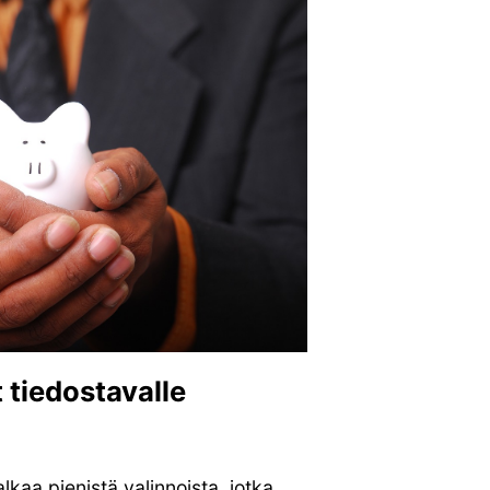
 tiedostavalle
alkaa pienistä valinnoista, jotka