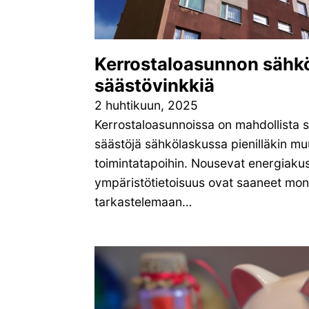
Kerrostaloasunnon sähk
säästövinkkiä
2 huhtikuun, 2025
Kerrostaloasunnoissa on mahdollista 
säästöjä sähkölaskussa pienilläkin muu
toimintatapoihin. Nousevat energiaku
ympäristötietoisuus ovat saaneet mon
tarkastelemaan…