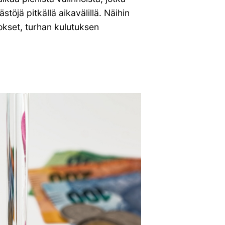
stöjä pitkällä aikavälillä. Näihin
okset, turhan kulutuksen