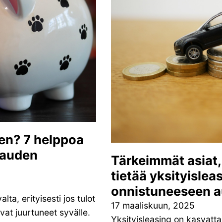
nen? 7 helppoa
pauden
Tärkeimmät asiat, 
tietää yksityislea
onnistuneeseen a
ta, erityisesti jos tulot
17 maaliskuun, 2025
ovat juurtuneet syvälle.
Yksityisleasing on kasvatt