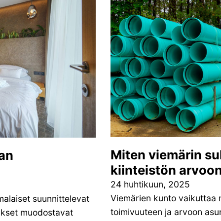
Miten viemärin su
aan
kiinteistön arvoo
24 huhtikuun, 2025
Viemärien kunto vaikuttaa m
alaiset suunnittelevat
toimivuuteen ja arvoon asun
ukset muodostavat