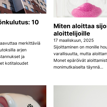
önkulutus: 10
Miten aloittaa sij
aloittelijoille
17 maaliskuun, 2025
saavuttaa merkittäviä
Sijoittaminen on monille ho
toksilla arjen
varallisuutta, mutta aloitta
stannukset ja
Monet epäröivät aloittamist
et kotitaloudet
monimutkaiselta täynnä…