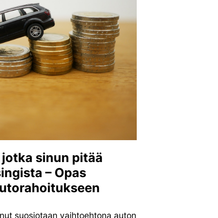
jotka sinun pitää
singista – Opas
utorahoitukseen
anut suosiotaan vaihtoehtona auton