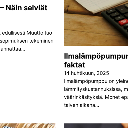
 Näin selviät
 edullisesti Muutto tuo
kösopimuksen tekeminen
kannattaa…
Ilmalämpöpumpun 
faktat
14 huhtikuun, 2025
Ilmalämpöpumppu on ylein
lämmityskustannuksissa, mut
väärinkäsityksiä. Monet epä
talven aikana…