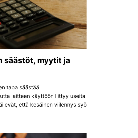
säästöt, myytit ja
en tapa säästää
ta laitteen käyttöön liittyy useita
ilevät, että kesäinen viilennys syö