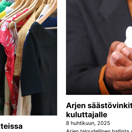
Arjen säästövinkit
kuluttajalle
8 huhtikuun, 2025
teissa
Arjen taloudellinen hallinta 