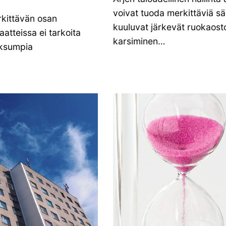
voivat tuoda merkittäviä sää
rkittävän osan
kuuluvat järkevät ruokaost
atteissa ei tarkoita
karsiminen…
fiksumpia