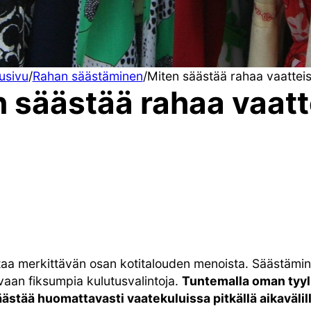
usivu
/
Rahan säästäminen
/
Miten säästää rahaa vaattei
n säästää rahaa vaatt
aa merkittävän osan kotitalouden menoista. Säästämine
, vaan fiksumpia kulutusvalintoja.
Tuntemalla oman tyyli
ästää huomattavasti vaatekuluissa pitkällä aikavälill