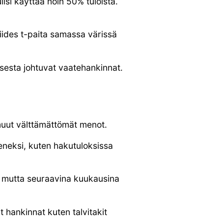
isi käyttää noin 50% tuloista.
viides t-paita samassa värissä
isesta johtuvat vaatehankinnat.
 muut välttämättömät menot.
neksi, kuten hakutuloksissa
a, mutta seuraavina kuukausina
t hankinnat kuten talvitakit