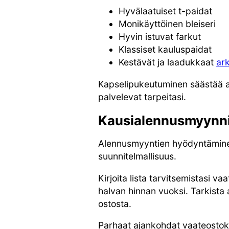
Hyvälaatuiset t-paidat
Monikäyttöinen bleiseri
Hyvin istuvat farkut
Klassiset kauluspaidat
Kestävät ja laadukkaat
ar
Kapselipukeutuminen säästää ai
palvelevat tarpeitasi.
Kausialennusmyynni
Alennusmyyntien hyödyntäminen 
suunnitelmallisuus.
Kirjoita lista tarvitsemistasi 
halvan hinnan vuoksi. Tarkista 
ostosta.
Parhaat ajankohdat vaateostok