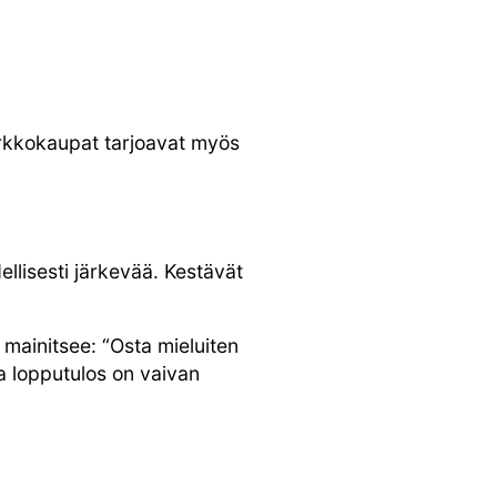
verkkokaupat tarjoavat myös
ellisesti järkevää. Kestävät
 mainitsee: “Osta mieluiten
a lopputulos on vaivan