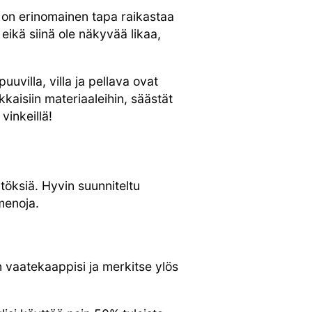
 on erinomainen tapa raikastaa
eikä siinä ole näkyvää likaa,
uvilla, villa ja pellava ovat
kaisiin materiaaleihin, säästät
vinkeillä!
töksiä. Hyvin suunniteltu
 menoja.
en vaatekaappisi ja merkitse ylös