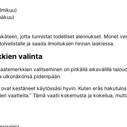
lmikuu)
näkuu)
ukäteen, jotta tunnistat todelliset alennukset. Monet 
toivelistalle ja saada ilmoituksen hinnan laskiessa.
kien valinta
aatemerkkien valitseminen on pitkällä aikavälillä taloud
 ja ulkonäkönsä pidempään.
t ovat kestäneet käytössäsi hyvin. Kuten eräs hakutulos
ien vaatteita.” Tämä vaatii kokemusta ja kokeilua, mutt
eriaaleja