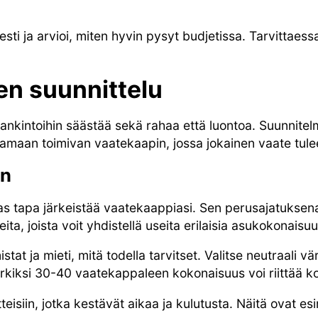
esti ja arvioi, miten hyvin pysyt budjetissa. Tarvittaes
en suunnittelu
ankintoihin säästää sekä rahaa että luontoa. Suunnite
tamaan toimivan vaatekaapin, jossa jokainen vaate tule
en
s tapa järkeistää vaatekaappiasi. Sen perusajatuksena
a, joista voit yhdistellä useita erilaisia asukokonaisuu
stat ja mieti, mitä todella tarvitset. Valitse neutraali vär
kiksi 30-40 vaatekappaleen kokonaisuus voi riittää ko
eisiin, jotka kestävät aikaa ja kulutusta. Näitä ovat esi