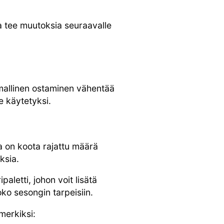
sa tee muutoksia seuraavalle
lmallinen ostaminen vähentää
e käytetyksi.
 on koota rajattu määrä
ksia.
ipaletti, johon voit lisätä
ko sesongin tarpeisiin.
merkiksi: