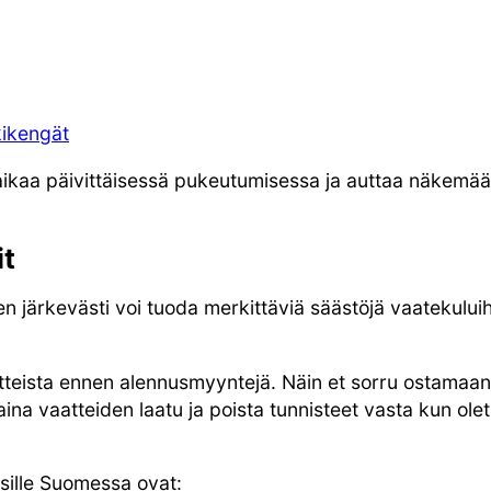
kikengät
kaa päivittäisessä pukeutumisessa ja auttaa näkemään
t
järkevästi voi tuoda merkittäviä säästöjä vaatekuluih
vaatteista ennen alennusmyyntejä. Näin et sorru ostamaan
aina vaatteiden laatu ja poista tunnisteet vasta kun ole
sille Suomessa ovat: