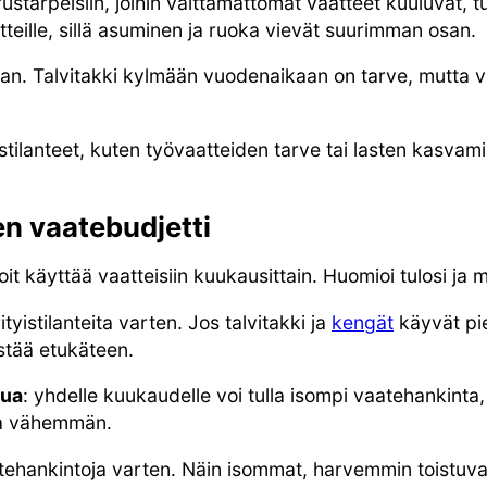
rpeisiin, joihin välttämättömät vaatteet kuuluvat, tul
tteille, sillä asuminen ja ruoka vievät suurimman osan.
staan. Talvitakki kylmään vuodenaikaan on tarve, mutta 
stilanteet, kuten työvaatteiden tarve tai lasten kasvam
en vaatebudjetti
t käyttää vaatteisiin kuukausittain. Huomioi tulosi ja
tyistilanteita varten. Jos talvitakki ja
kengät
käyvät pie
ästää etukäteen.
lua
: yhdelle kuukaudelle voi tulla isompi vaatehankint
la vähemmän.
vaatehankintoja varten. Näin isommat, harvemmin toistuva