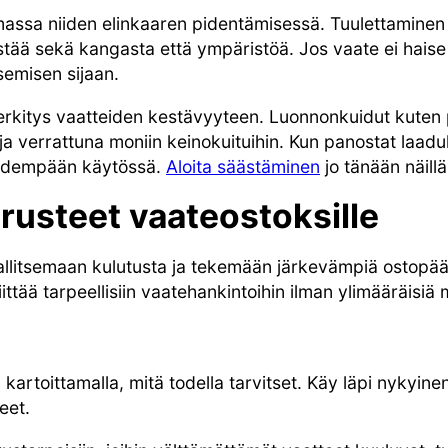
assa niiden elinkaaren pidentämisessä. Tuulettaminen
stää sekä kangasta että ympäristöä. Jos vaate ei haise 
semisen sijaan.
merkitys vaatteiden kestävyyteen. Luonnonkuidut kuten pu
ja verrattuna moniin keinokuituihin. Kun panostat laaduk
pidempään käytössä.
Aloita säästäminen
jo tänään näillä 
rusteet vaateostoksille
hallitsemaan kulutusta ja tekemään järkevämpiä ostopää
iittää tarpeellisiin vaatehankintoihin ilman ylimääräisiä
 kartoittamalla, mitä todella tarvitset. Käy läpi nykyin
eet.