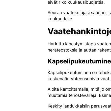
eivät riko kuukausibudjettia.
Seuraa vaatekulujasi säännöllis
kuukaudelle.
Vaatehankintoj
Harkittu lähestymistapa vaateh
heräteostoksia ja auttaa raken
Kapselipukeutumin
Kapselipukeutuminen on tehoka
keskenään yhteensopivia vaatteit
Aloita kartoittamalla, mitä jo omi
muutamia tehostevärejä. Esimer
Keskity laadukkaisiin perusvaatt