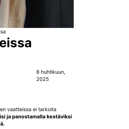
ssa
eissa
8 huhtikuun,
2025
n vaatteissa ei tarkoita
si ja panostamalla kestäviksi
ä.