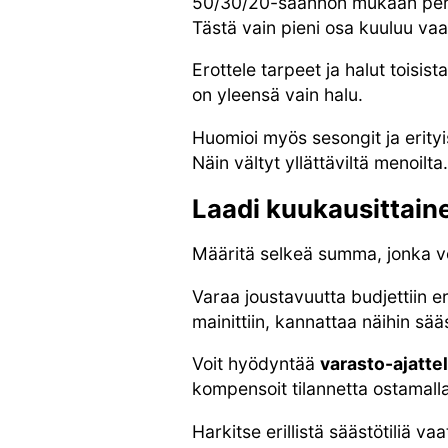
50/30/20-säännön mukaan perusta
Tästä vain pieni osa kuuluu vaa
Erottele tarpeet ja halut toisi
on yleensä vain halu.
Huomioi myös sesongit ja erityi
Näin vältyt yllättäviltä menoilta.
Laadi kuukausittain
Määritä selkeä summa, jonka voi
Varaa joustavuutta budjettiin eri
mainittiin, kannattaa näihin sä
Voit hyödyntää
varasto-ajatte
kompensoit tilannetta ostamal
Harkitse erillistä säästötiliä 